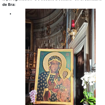
de Bra:
•