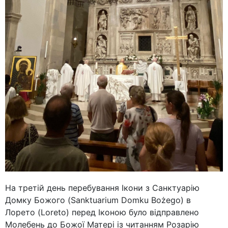
На третій день перебування Ікони з Санктуарію
Домку Божого (Sanktuarium Domku Bożego) в
Лорето (Loreto) перед Іконою було відправлено
Молебень до Божої Матері із читанням Розарію