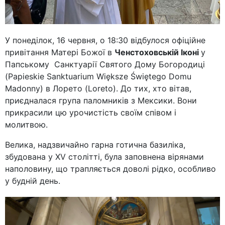
У понеділок, 16 червня, о 18:30 відбулося офіційне
привітання Матері Божої в
Ченстоховській Іконі
у
Папському Санктуарії Святого Дому Богородиці
(Papieskie Sanktuarium Większe Świętego Domu
Madonny) в Лорето (Loreto). До тих, хто вітав,
приєдналася група паломників з Мексики. Вони
прикрасили цю урочистість своїм співом і
молитвою.
Велика, надзвичайно гарна готична базиліка,
збудована у XV столітті, була заповнена вірянами
наполовину, що трапляється доволі рідко, особливо
у будній день.