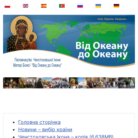
Головна сторінка
Новини – вибір країни
Ченстоховська Ікона – копія (6,638MB)