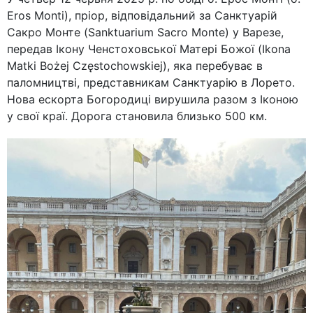
Eros Monti), пріор, відповідальний за Санктуарій
Сакро Монте (Sanktuarium Sacro Monte) у Варезе,
передав Ікону Ченстоховської Матері Божої (Ikona
Matki Bożej Częstochowskiej), яка перебуває в
паломництві, представникам Санктуарію в Лорето.
Нова ескорта Богородиці вирушила разом з Іконою
у свої краї. Дорога становила близько 500 км.