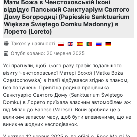
Мати Божа в Ченстоховській Іконі
відвідує Папський Санктуаріум Святого
Дому Богородиці (Papieskie Sanktuarium
Większe Świętego Domku Madonny) в
Лорето (Loreto)
Деталі
Також у наявності:
Опубліковано: 20 червня 2025
Усі прагнули, щоб цього разу графік подальшого
візиту Ченстоховської Матері Божої (Matka Boża
Częstochowska) в Італії відбувався згідно з планом,
без порушень. Привітна родина працівника
Санктуарію Святого Дому (Sanktuarium Świętego
Domku) в Лорето приїхала власним автомобілем аж
під Мілан до Варезе (Varese). Вони зробили це з
великим запасом часу, щоб бути впевненими, що не
виникне жодних несподіванок.
У четвер 12 червня 2025 р. по обіді о. Ерос Монті (o.