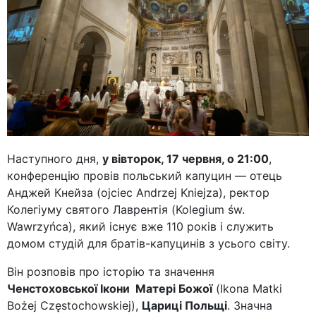
Наступного дня,
у вівторок, 17 червня, о 21:00
,
конференцію провів польський капуцин — отець
Анджей Кнейза (ojciec Andrzej Kniejza), ректор
Колегіуму святого Лаврентія (Kolegium św.
Wawrzyńca), який існує вже 110 років і служить
домом студій для братів-капуцинів з усього світу.
Він розповів про історію та значення
Ченстоховської
Ікони Матері Божої
(Ikona Matki
Bożej Częstochowskiej),
Цариці Польщі
. Значна