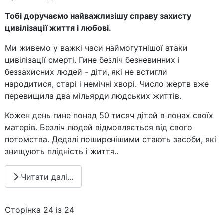
Тобі доручаємо найважливішу справ
у
захисту
цивілізації життя і любові
.
Ми живемо у важкі часи наймогутнішої атаки
цивілізації смерті. Гине безліч безневинних і
беззахисних людей - діти, які не встигли
народитися, старі і немічні хворі. Число жертв вже
перевищила два мільярди людських життів.
Кожен день гине понад 50 тисяч дітей в лонах своїх
матерів. Безліч людей відмовляється від свого
потомства. Дедалі поширенішими стають засоби, які
знищують плідність і життя.
.
Читати далі...
Сторінка 24 із 24