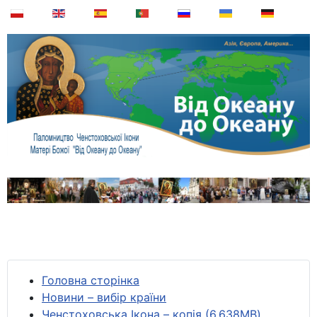
Головна сторінка
Новини – вибір країни
Ченстоховська Ікона – копія (6,638MB)