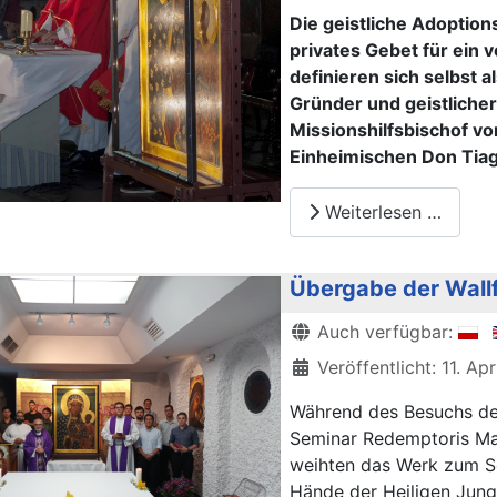
Die geistliche Adoption
privates Gebet für ein
definieren sich selbst 
Gründer und geistliche
Missionshilfsbischof vo
Einheimischen Don Tiag
Weiterlesen …
Übergabe der Wallf
Details
Auch verfügbar:
Veröffentlicht: 11. Ap
Während des Besuchs de
Seminar Redemptoris Mate
weihten das Werk zum Sch
Hände der Heiligen Jung