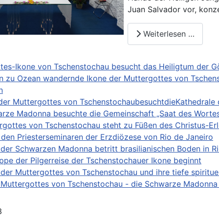
Juan Salvador vor, konze
Weiterlesen …
tes-Ikone von Tschenstochau besucht das Heiligtum der Göt
 zu Ozean wandernde Ikone der Muttergottes von Tschens
n
der Muttergottes von TschenstochaubesuchtdieKathedrale d
rze Madonna besuchte die Gemeinschaft „Saat des Wortes“
rgottes von Tschenstochau steht zu Füßen des Christus-Erl
 den Priesterseminaren der Erzdiözese von Rio de Janeiro
 der Schwarzen Madonna betritt brasilianischen Boden in R
appe der Pilgerreise der Tschenstochauer Ikone beginnt
 der Muttergottes von Tschenstochau und ihre tiefe spiritu
 Muttergottes von Tschenstochau - die Schwarze Madonna 
3