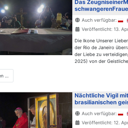
Das ZeugniseinerMut
schwangerenFraue
Details
Auch verfügbar:
Veröffentlicht: 13. Ap
Die Ikone Unserer Liebe
der Rio de Janeiro überr
der Liebe zu verteidigen
2025) von der Geistlic
en …
Nächtliche Vigil m
brasilianischen g
Details
Auch verfügbar:
Veröffentlicht: 12. Ap