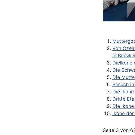
Muttergot
Von Ozean
in Brasilie
DieIkone 
Die Schwa
Die Mutte
Besuch in
Die Ikone
Dritte Et
Die Ikone
Ikone der
Seite 3 von 6