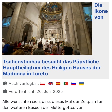
Die
Ikone
von
Tschenstochau besucht das Päpstliche
Hauptheiligtum des Heiligen Hauses der
Madonna in Loreto
Details
Auch verfügbar:
Veröffentlicht: 20. Juni 2025
Alle wünschten sich, dass dieses Mal der Zeitplan für
den weiteren Besuch der Muttergottes von