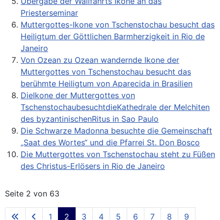
Übergabe der Wallfahrts Ikone an das
Priesterseminar
Muttergottes-Ikone von Tschenstochau besucht das
Heiligtum der Göttlichen Barmherzigkeit in Rio de
Janeiro
Von Ozean zu Ozean wandernde Ikone der
Muttergottes von Tschenstochau besucht das
berühmte Heiligtum von Aparecida in Brasilien
DieIkone der Muttergottes von
TschenstochaubesuchtdieKathedrale der Melchiten
des byzantinischenRitus in Sao Paulo
Die Schwarze Madonna besuchte die Gemeinschaft
„Saat des Wortes“ und die Pfarrei St. Don Bosco
Die Muttergottes von Tschenstochau steht zu Füßen
des Christus-Erlösers in Rio de Janeiro
Seite 2 von 63
1
2
3
4
5
6
7
8
9