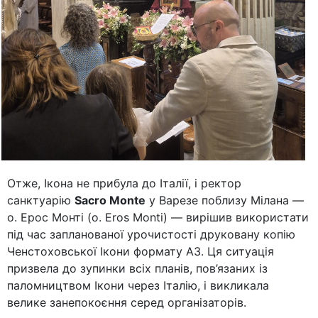
Отже, Ікона не прибула до Італії, і ректор
санктуарію
Sacro Monte
у Варезе поблизу Мілана —
о. Ерос Монті (o. Eros Monti) — вирішив використати
під час запланованої урочистості друковану копію
Ченстоховської Ікони формату A3. Ця ситуація
призвела до зупинки всіх планів, пов’язаних із
паломництвом Ікони через Італію, і викликала
велике занепокоєння серед організаторів.