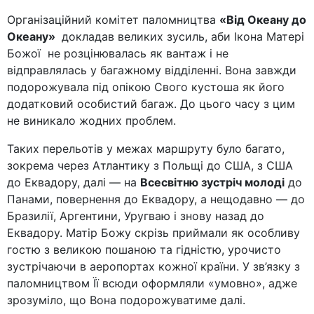
Організаційний комітет паломництва
«Від Океану до
Океану»
докладав великих зусиль, аби Ікона Матері
Божої не розцінювалась як вантаж і не
відправлялась у багажному відділенні. Вона завжди
подорожувала під опікою Свого кустоша як його
додатковий особистий багаж. До цього часу з цим
не виникало жодних проблем.
Таких перельотів у межах маршруту було багато,
зокрема через Атлантику з Польщі до США, з США
до Еквадору, далі — на
Всесвітню зустріч молоді
до
Панами, повернення до Еквадору, а нещодавно — до
Бразилії, Аргентини, Уругваю і знову назад до
Еквадору. Матір Божу скрізь приймали як особливу
гостю з великою пошаною та гідністю, урочисто
зустрічаючи в аеропортах кожної країни. У зв’язку з
паломництвом Її всюди оформляли «умовно», адже
зрозуміло, що Вона подорожуватиме далі.