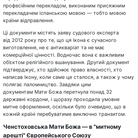
професійним перекладом, виконаним присяжним
перекладачем іспанською мовою — тобто мовою
країни відправлення.
Ці документи містять заяву судового експерта
від 2012 року про те, що ця Ікона є сучасного
виготовлення, не є антикваріат та не має
комерційної цінності. Водночас вона є важливим
об’єктом релігійного вшанування. Другий документ
підтверджує, хто здійснює право власності, хто
написав Ікону, коли саме це сталося, а також у чому
полягає паломництво. Завдяки цим
документам Мати Божа перетнула понад 32
державні кордони, і щоразу проходила умовне
митне оформлення, оскільки було очевидно, що в
кожній країні перебуватиме виключно транзитом.
Ченстоховська Мати Божа — в "митному
арешті" Європейського Союзу