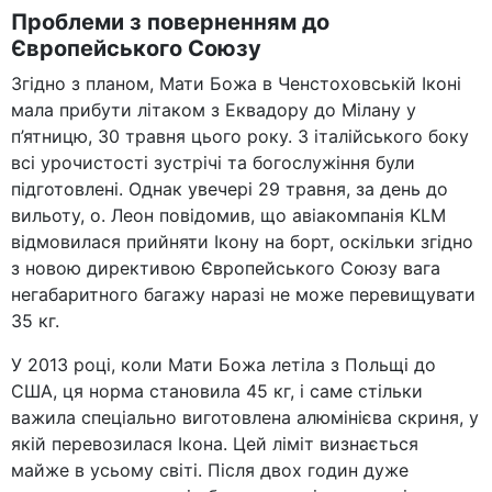
Проблеми з поверненням до
Європейського Союзу
Згідно з планом, Мати Божа в Ченстоховській Іконі
мала прибути літаком з Еквадору до Мілану у
п’ятницю, 30 травня цього року. З італійського боку
всі урочистості зустрічі та богослужіння були
підготовлені. Однак увечері 29 травня, за день до
вильоту, о. Леон повідомив, що авіакомпанія KLM
відмовилася прийняти Ікону на борт, оскільки згідно
з новою директивою Європейського Союзу вага
негабаритного багажу наразі не може перевищувати
35 кг.
У 2013 році, коли Мати Божа летіла з Польщі до
США, ця норма становила 45 кг, і саме стільки
важила спеціально виготовлена алюмінієва скриня, у
якій перевозилася Ікона. Цей ліміт визнається
майже в усьому світі. Після двох годин дуже