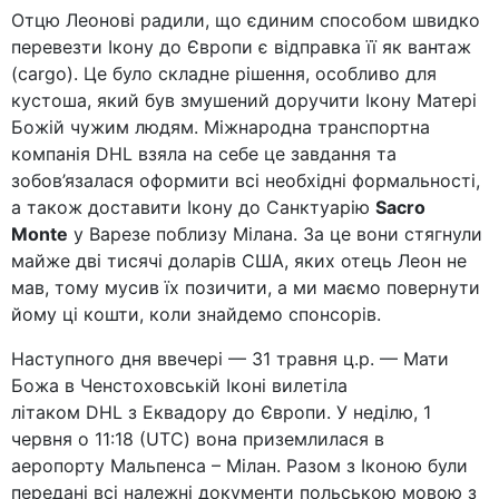
Отцю Леонові радили, що єдиним способом швидко
перевезти Ікону до Європи є відправка її як вантаж
(cargo). Це було складне рішення, особливо для
кустоша, який був змушений доручити Ікону Матері
Божій чужим людям. Міжнародна транспортна
компанія DHL взяла на себе це завдання та
зобов’язалася оформити всі необхідні формальності,
а також доставити Ікону до Санктуарію
Sacro
Monte
у Варезе поблизу Мілана. За це вони стягнули
майже дві тисячі доларів США, яких отець Леон не
мав, тому мусив їх позичити, а ми маємо повернути
йому ці кошти, коли знайдемо спонсорів.
Наступного дня ввечері — 31 травня ц.р. — Мати
Божа в Ченстоховській Іконі вилетіла
літаком DHL з Еквадору до Європи. У неділю, 1
червня о 11:18 (UTC) вона приземлилася в
аеропорту Мальпенса – Мілан. Разом з Іконою були
передані всі належні документи польською мовою з