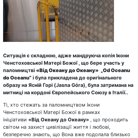
Ситуація є складною, адже мандруюча копія Ікони
Ченстоховської Матері Божої , що бере участь у
паломництві
«Від Океану до Океану»
„Od Oceanu
do Oceanu”
і була прикладена до оригінального
образу на Ясній Горі (Jasna Góra), була затримана на
митниці на кордоні Європейського Союзу в Італії..
Ті, хто стежать за паломництвом Ікони
Ченстоховської Матері Божої в рамках
ініціативи
«Від Океану до Океану»
, що проходить
світом на захист цивілізації життя і любові,
безперечно знають, що Вона вже подолала близько