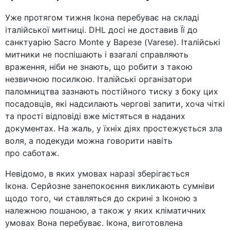
Уже протягом тижня Ікона перебуває на складі
італійської митниці. DHL досі не доставив Її до
санктуарію Sacro Monte у Варезе (Varese). Італійські
митники не поспішають і взагалі справляють
враження, ніби не знають, що робити з такою
незвичною посилкою. Італійські організатори
паломництва зазнають постійного тиску з боку цих
посадовців, які надсилають чергові запити, хоча чіткі
та прості відповіді вже містяться в наданих
документах. На жаль, у їхніх діях простежується зла
воля, а подекуди можна говорити навіть
про саботаж.
Невідомо, в яких умовах наразі зберігається
Ікона. Серйозне занепокоєння викликають сумніви
щодо того, чи ставляться до скрині з Іконою з
належною пошаною, а також у яких кліматичних
умовах Вона перебуває. Ікона, виготовлена