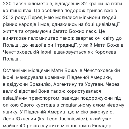
220 тисяч кілометрів, відвідавши 32 країни на п’яти
континентах. Ця особлива подорож триває вже з
2012 року. Перед Нею молилися мільйони людей
різних народів і мов, єднаючись на боці цивілізації
життя та отримуючи багато Божих ласк. Це
виняткове паломництво також звертає очі світу до
Польщі, до нашої віри і традиції, у якій Мати Божа в
Ченстоховській Іконі вшановується як Королева
Польщі.
Останніми місяцями Мати Божа в Ченстоховській
Іконі мандрувала країнами Південної Америки,
відвідуючи Бразилію, Аргентину та Уругвай. Через
великі відстані Вона також користувалася
авіаційним транспортом, завжди подорожуючи під
опікою Свого кустоша в спеціальному алюмінієвому
ящику. У Південній Америці цю місію виконує о.
Леон Юхневич (ks. Leon Juchniewicz), який уже
майже 40 років служить місіонером в Еквадорі.