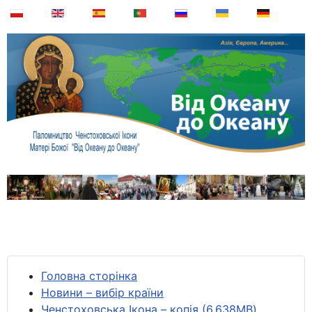
Головна сторінка
Новини – вибір країни
Ченстоховська Ікона – копія (6,638MB)