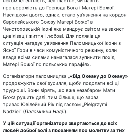
некомпетентність, невігластво, чи навіть
про ворожість до Господа Бога і Матері Божої.
Наслідком цього, однак, стало ув’язнення на кордоні
Європейського Союзу Матері Божої в
Ченстоховській Іконі яка мандрує світом на захист
цивілізації життя і любові. Для поляків ця
ситуація нагадує ув’язнення Паломницької Ікони з
Ясної Гори в часи комуністичного режиму, коли
влада всіма силами намагалася зупинити похід
Матері Божої по польських парафіях.
Організатори паломництва „
«Від Океану до Океану»
продовжують свої зусилля, щоби подолати всі ці
труднощі. Вони вірять, що вже незабаром Мати
Божа рушить далі, тим більше, що зараз
триває Ювілейний Рік під гаслом „Pielgrzymi
Nadziei” (
Паломники Надії
).
У цій ситуації організатори звертаються до всіх
людей доброї волі з проханням про молитву за тих