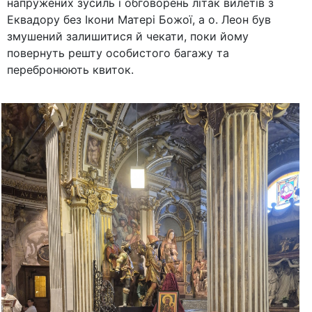
напружених зусиль і обговорень літак вилетів з
Еквадору без Ікони Матері Божої, а о. Леон був
змушений залишитися й чекати, поки йому
повернуть решту особистого багажу та
перебронюють квиток.